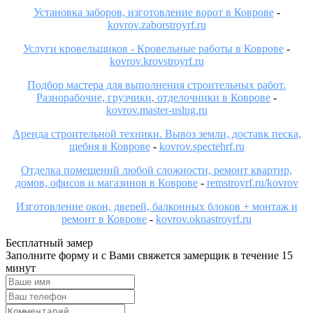
Установка заборов, изготовление ворот в Коврове
-
kovrov.zaborstroyrf.ru
Услуги кровельщиков - Кровельные работы в Коврове
-
kovrov.krovstroyrf.ru
Подбор мастера для выполнения строительных работ.
Разнорабочие, грузчики, отделочники в Коврове
-
kovrov.master-uslug.ru
Аренда строительной техники. Вывоз земли, доставк песка,
щебня в Коврове
-
kovrov.spectehrf.ru
Отделка помещений любой сложности, ремонт квартир,
домов, офисов и магазинов в Коврове
-
remstroyrf.ru/kovrov
Изготовление окон, дверей, балконных блоков + монтаж и
ремонт в Коврове
-
kovrov.oknastroyrf.ru
Бесплатный замер
Заполните форму и с Вами свяжется замерщик в течение 15
минут