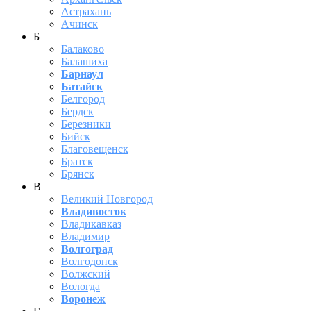
Астрахань
Ачинск
Б
Балаково
Балашиха
Барнаул
Батайск
Белгород
Бердск
Березники
Бийск
Благовещенск
Братск
Брянск
В
Великий Новгород
Владивосток
Владикавказ
Владимир
Волгоград
Волгодонск
Волжский
Вологда
Воронеж