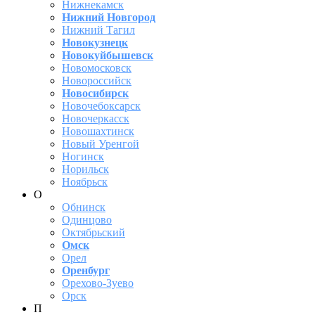
Нижнекамск
Нижний Новгород
Нижний Тагил
Новокузнецк
Новокуйбышевск
Новомосковск
Новороссийск
Новосибирск
Новочебоксарск
Новочеркасск
Новошахтинск
Новый Уренгой
Ногинск
Норильск
Ноябрьск
О
Обнинск
Одинцово
Октябрьский
Омск
Орел
Оренбург
Орехово-Зуево
Орск
П