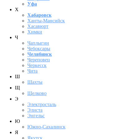
Уфа
Х
Хабаровск
Ханты-Мансийск
Хасавюрт
Химки
Ч
Чаплыгин
Чебоксары
Челябинск
Череповец
Черкесск
Чита
Ш
Шахты
Щ
Щелково
Э
Электросталь
Элиста
Энгельс
Ю
Южно-Сахалинск
Я
Якутск