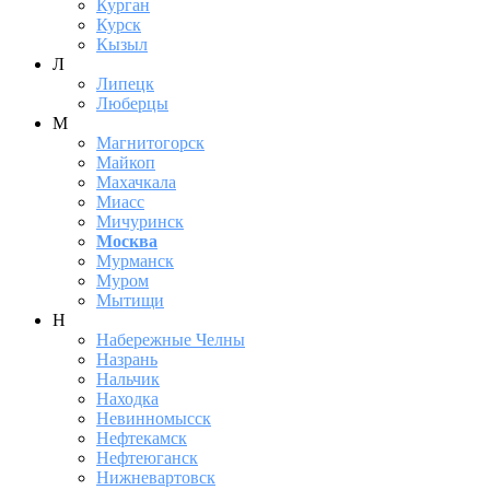
Курган
Курск
Кызыл
Л
Липецк
Люберцы
М
Магнитогорск
Майкоп
Махачкала
Миасс
Мичуринск
Москва
Мурманск
Муром
Мытищи
Н
Набережные Челны
Назрань
Нальчик
Находка
Невинномысск
Нефтекамск
Нефтеюганск
Нижневартовск