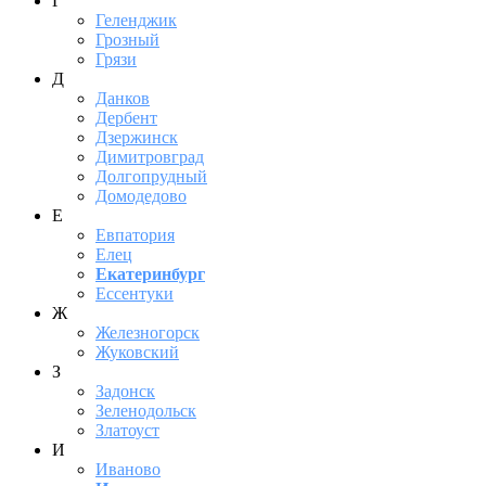
Г
Геленджик
Грозный
Грязи
Д
Данков
Дербент
Дзержинск
Димитровград
Долгопрудный
Домодедово
Е
Евпатория
Елец
Екатеринбург
Ессентуки
Ж
Железногорск
Жуковский
З
Задонск
Зеленодольск
Златоуст
И
Иваново