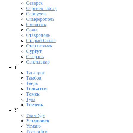
Северск
Сергиев Посад
Серпухов
Симферополь
Смоленск
Сочи
Ставрополь
Старый Оскол
Стерлитамак
Сургут
Сызрань
Сыктывкар
Т
Таганрог
Тамбов
Тверь
Тольятти
Томск
Тула
Тюмень
У
Улан-Удэ
Ульяновск
Усмань
Уссурийск