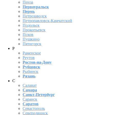
Пенза
Первоуральск
Пермь
Петрозаводск
Петропавловск-Камчатский
Подольск
Прокопьевск
Псков
Пушкино
Пятигорск
Р
Раменское
Реутов
Ростов-на-Дону
Рубцовск
Рыбинск
Рязань
С
Салават
Самара
Санкт-Петербург
Саранск
Саратов
Севастополь
Северодвинск