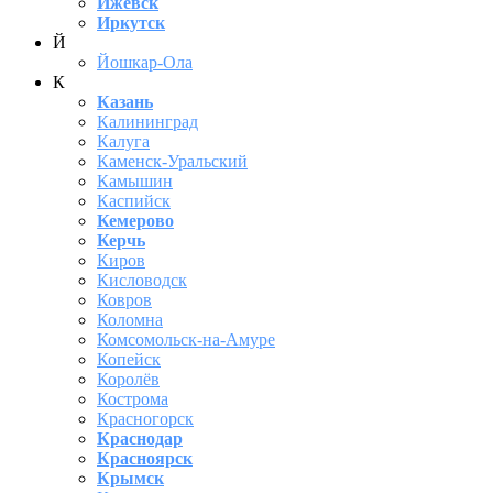
Ижевск
Иркутск
Й
Йошкар-Ола
К
Казань
Калининград
Калуга
Каменск-Уральский
Камышин
Каспийск
Кемерово
Керчь
Киров
Кисловодск
Ковров
Коломна
Комсомольск-на-Амуре
Копейск
Королёв
Кострома
Красногорск
Краснодар
Красноярск
Крымск